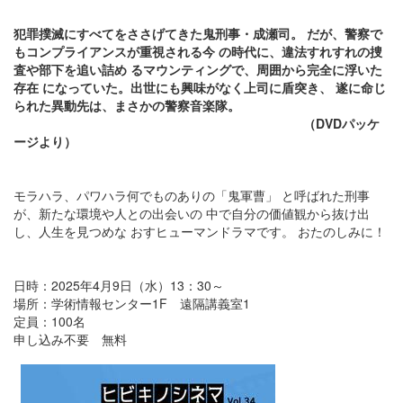
犯罪撲滅にすべてをささげてきた鬼刑事・成瀬司。 だが、警察で
もコンプライアンスが重視される今 の時代に、違法すれすれの捜
査や部下を追い詰め るマウンティングで、周囲から完全に浮いた
存在 になっていた。出世にも興味がなく上司に盾突き、 遂に命じ
られた異動先は、まさかの警察音楽隊。
（DVDパッケ
ージより）
モラハラ、パワハラ何でものありの「鬼軍曹」 と呼ばれた刑事
が、新たな環境や人との出会いの 中で自分の価値観から抜け出
し、人生を見つめな おすヒューマンドラマです。 おたのしみに！
日時：2025年4月9日（水）13：30～
場所：学術情報センター1F 遠隔講義室1
定員：100名
申し込み不要 無料