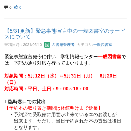
0
0
【5/31更新】緊急事態宣言中の一般図書室のサービ
スについて
投稿日時 : 2021/05/10
図書館管理者
カテゴリ:
一般図書室
緊急事態宣言発令に伴い、学術情報センター
一般図書室
で
は、下記の通り対応を行ってまいります。
対象期間：5月12日（水）～
5月31日（月）
6月20日
（日）
対応時間：平日、土日：9：00～18：00
1.臨時窓口での貸出
【予約本の取り置き期間は休館明けまで延長】
・予約済で受取館に用意が出来ている本のお渡しが
出来ます。ただし、当日予約された本の貸出は後日
となります。