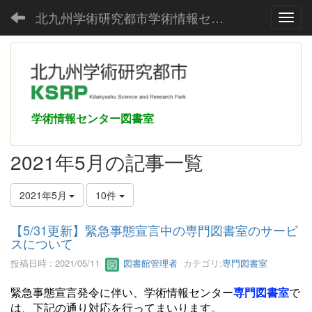
北九州学術研究都市学術情報センター
Toggl
学術情報センター図書室
2021年5月の記事一覧
2021年5月
10件
【5/31更新】緊急事態宣言中の専門図書室のサービ
スについて
投稿日時 : 2021/05/11
図書館管理者
カテゴリ:
専門図書室
緊急事態宣言発令に伴い、学術情報センター
専門図書室
で
は、下記の通り対応を行ってまいります。