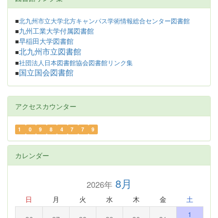
■
北九州市立大学北方キャンパス学術情報総合センター図書館
九州工業大学付属図書館
■
早稲田大学図書館
■
北九州市立図書館
■
■
社団法人日本図書館協会図書館リンク集
国立国会図書館
■
アクセスカウンター
1
0
9
8
4
7
7
9
カレンダー
8月
2026年
日
月
火
水
木
金
土
1