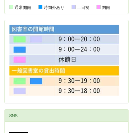
通常開館
時間外あり
土日祝
閉館
SNS