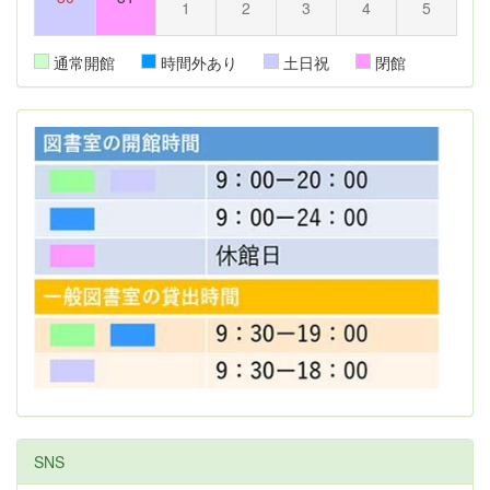
1
2
3
4
5
通常開館
時間外あり
土日祝
閉館
SNS