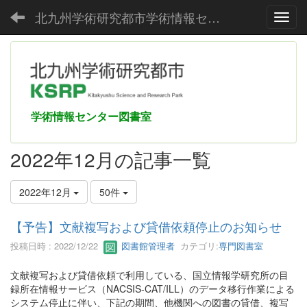
北九州学術研究都市学術情報センター
Toggl
学術情報センター図書室
2022年12月の記事一覧
2022年12月
50件
【予告】文献複写および貸借依頼停止のお知らせ
投稿日時 : 2022/12/22
図書館管理者
カテゴリ:
専門図書室
文献複写および貸借依頼で利用している、国立情報学研究所の目
録所在情報サービス（NACSIS-CAT/ILL）のデータ移行作業による
システム停止に伴い、下記の期間、他機関への図書の貸借、複写