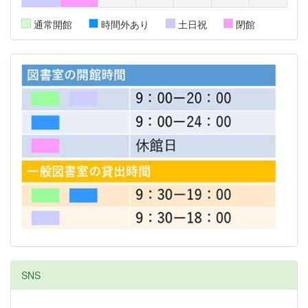
通常開館
時間外あり
土日祝
閉館
SNS