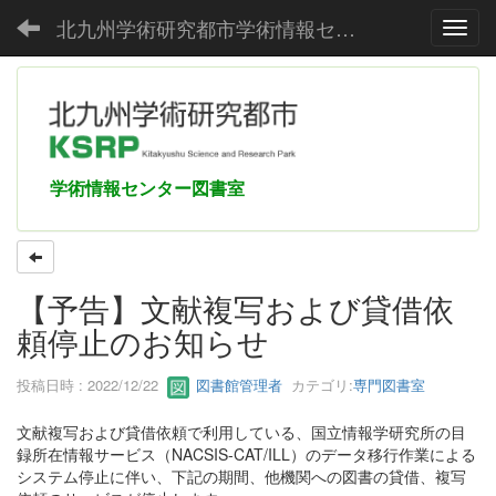
北九州学術研究都市学術情報センター
Toggl
学術情報センター図書室
【予告】文献複写および貸借依
頼停止のお知らせ
投稿日時 : 2022/12/22
図書館管理者
カテゴリ:
専門図書室
文献複写および貸借依頼で利用している、国立情報学研究所の目
録所在情報サービス（NACSIS-CAT/ILL）のデータ移行作業による
システム停止に伴い、下記の期間、他機関への図書の貸借、複写