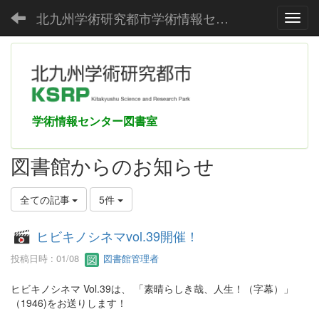
北九州学術研究都市学術情報センター
Toggl
学術情報センター図書室
図書館からのお知らせ
全ての記事
5件
ヒビキノシネマvol.39開催！
投稿日時 : 01/08
図書館管理者
ヒビキノシネマ Vol.39は、 「素晴らしき哉、人生！（字幕）」
（1946)をお送りします！