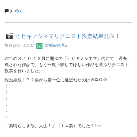
0
0
ヒビキノシネマリクエスト投票結果発表！
投稿日時 : 01/07
図書館管理者
昨年の８,１０,１２月に開催の「ヒビキノシネマ」内にて、過去上
映された作品で、もう一度上映してほしい作品を選ぶリクエスト
投票を行いました。
総投票数１７２票から第一位に選ばれたのは🥁🥁🥁🥁
：
：
：
：
：
：
「素晴らしき哉、人生！」（１４票）でした！✨✨