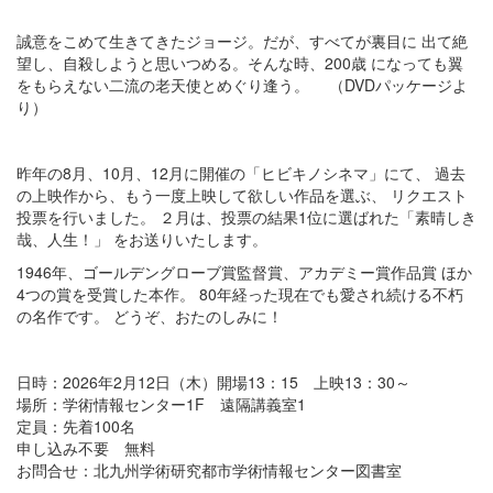
誠意をこめて生きてきたジョージ。だが、すべてが裏目に 出て絶
望し、自殺しようと思いつめる。そんな時、200歳 になっても翼
をもらえない二流の老天使とめぐり逢う。 （DVDパッケージよ
り）
昨年の8月、10月、12月に開催の「ヒビキノシネマ」にて、 過去
の上映作から、もう一度上映して欲しい作品を選ぶ、 リクエスト
投票を行いました。 ２月は、投票の結果1位に選ばれた「素晴しき
哉、人生！」 をお送りいたします。
1946年、ゴールデングローブ賞監督賞、アカデミー賞作品賞 ほか
4つの賞を受賞した本作。 80年経った現在でも愛され続ける不朽
の名作です。 どうぞ、おたのしみに！
日時：2026年2月12日（木）開場13：15 上映13：30～
場所：学術情報センター1F 遠隔講義室1
定員：先着100名
申し込み不要 無料
お問合せ：北九州学術研究都市学術情報センター図書室