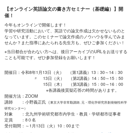
【オンライン英語論文の書き方セミナー（基礎編）】開
催！
今年もオンラインで開催します！
学習や研究活動において、英語での論文作成は欠かせないものと
なっています。このセミナーで論文作成のノウハウを学んでみま
せんか？また指導にあたられる先生方も、ぜひご参加ください！
※当日都合が合わない方へは、後日アーカイブのURLをお送りする
ことも可能です。ぜひ参加登録をお願いします！
開催日：令和8年1月13日（火） （第1講義）13：30～14：30
〃 13日（火） （第2講義）14：50～15：50
15日（木） （第3講義）15：00～16：00
※各講義後質疑応答の時間があります。
開催方法：ZOOM
講師 ：小野義正氏（
東京大学非常勤講師, 元・理化学研究所創発物性科学
研究センター）
対象 ：北九州学術研究都市内学生・教員・学研都市従事者
定員 ：8０名
受付期間：～1月13日（火）10：00まで