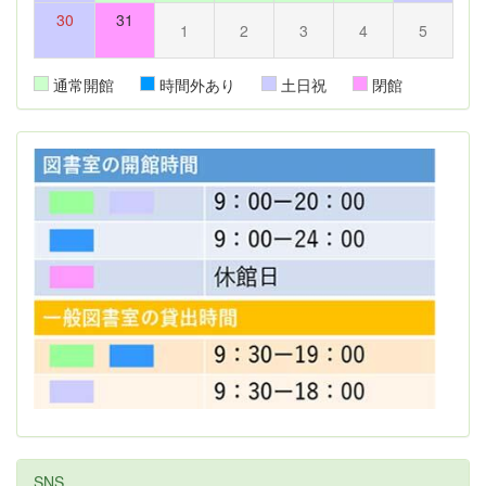
30
31
1
2
3
4
5
通常開館
時間外あり
土日祝
閉館
SNS