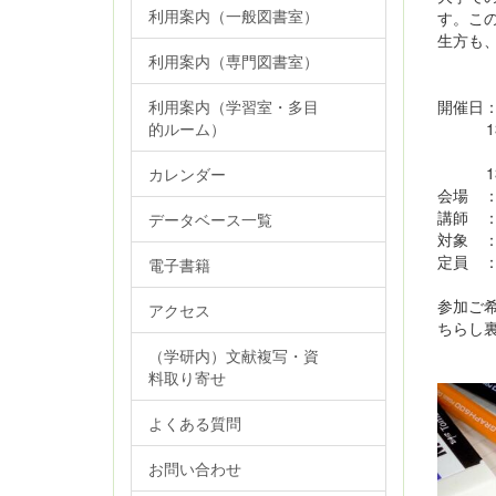
利用案内（一般図書室）
す。こ
生方も
利用案内（専門図書室）
開催日：
利用案内（学習室・多目
13：3
的ルーム）
1
13：3
カレンダー
会場 
講師 
データベース一覧
対象 
定員 
電子書籍
参加ご
アクセス
ちらし
（学研内）文献複写・資
料取り寄せ
よくある質問
お問い合わせ