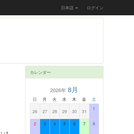
日本語
ログイン
カレンダー
8月
2026年
日
月
火
水
木
金
土
1
26
27
28
29
30
31
2
3
4
5
6
7
8
ていま