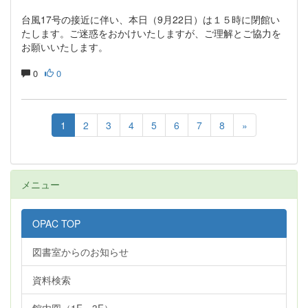
台風17号の接近に伴い、本日（9月22日）は１５時に閉館い
たします。ご迷惑をおかけいたしますが、ご理解とご協力を
お願いいたします。
0
0
1
2
3
4
5
6
7
8
»
メニュー
OPAC TOP
図書室からのお知らせ
資料検索
館内図（1F～3F）