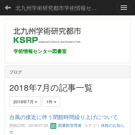
北九州学術研究都市学術情報センター
Toggl
学術情報センター図書室
ブログ
2018年7月の記事一覧
2018年7月
1件
台風の接近に伴う閉館時間繰り上げについて
投稿日時 : 2018/07/29
図書館管理者
カテゴリ:
休館のお知ら
せ