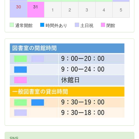
30
31
1
2
3
4
5
通常開館
時間外あり
土日祝
閉館
SNS