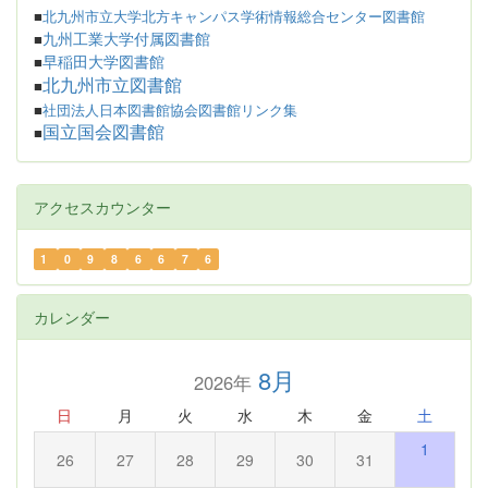
■
北九州市立大学北方キャンパス学術情報総合センター図書館
九州工業大学付属図書館
■
早稲田大学図書館
■
北九州市立図書館
■
■
社団法人日本図書館協会図書館リンク集
国立国会図書館
■
アクセスカウンター
1
0
9
8
6
6
7
6
カレンダー
8月
2026年
日
月
火
水
木
金
土
1
26
27
28
29
30
31