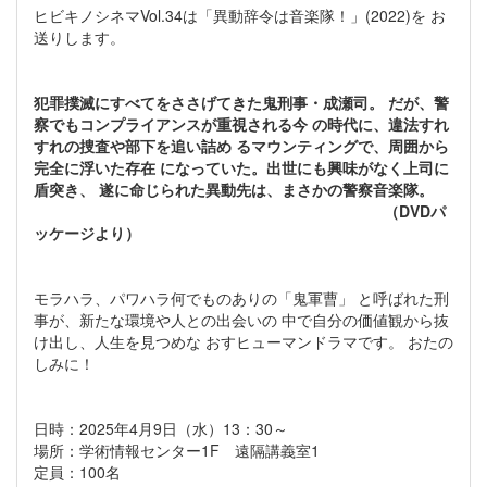
ヒビキノシネマVol.34は「異動辞令は音楽隊！」(2022)を お
送りします。
犯罪撲滅にすべてをささげてきた鬼刑事・成瀬司。 だが、警
察でもコンプライアンスが重視される今 の時代に、違法すれ
すれの捜査や部下を追い詰め るマウンティングで、周囲から
完全に浮いた存在 になっていた。出世にも興味がなく上司に
盾突き、 遂に命じられた異動先は、まさかの警察音楽隊。
（DVDパ
ッケージより）
モラハラ、パワハラ何でものありの「鬼軍曹」 と呼ばれた刑
事が、新たな環境や人との出会いの 中で自分の価値観から抜
け出し、人生を見つめな おすヒューマンドラマです。 おたの
しみに！
日時：2025年4月9日（水）13：30～
場所：学術情報センター1F 遠隔講義室1
定員：100名