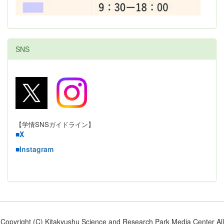
SNS
【学情SNSガイドライン】
■
X
■
Instagram
Copyright (C) Kitakyushu Science and Research Park Media Center All