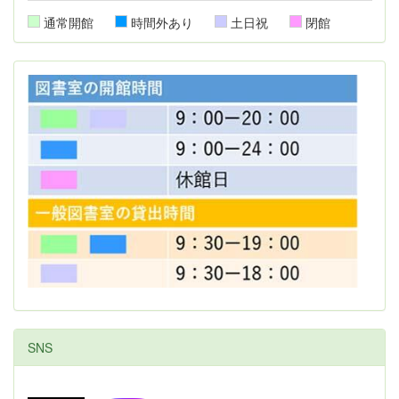
通常開館
時間外あり
土日祝
閉館
SNS