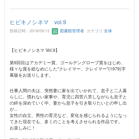
ヒビキノシネマ vol.9
投稿日時 : 2019/05/13
図書館管理者
カテゴリ:
全体
【ヒビキノシネマ Vol.9】
第9回目はアカデミー賞、ゴールデングローブ賞をはじめ、
様々な賞を総なめにした"クレイマー、クレイマー"(1979)字
幕版をお送りします。
仕事人間の夫は、突然妻に家を出ていかれて、息子と二人暮
らしに。慣れない家事や、育児に四苦八苦しながらも息子と
の絆を深めていく中、妻から息子を引き取りたいとの申し出
が...
女性の自立、男性の育児など、変化を感じられるようになっ
てきた現在でも、多くのことを考えさせられる作品です。
お楽しみに！