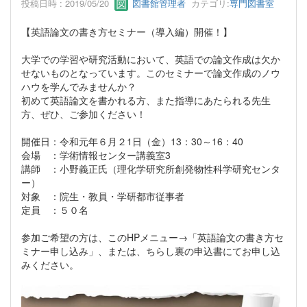
投稿日時 : 2019/05/20
図書館管理者
カテゴリ:
専門図書室
【英語論文の書き方セミナー（導入編）開催！】
大学での学習や研究活動において、英語での論文作成は欠か
せないものとなっています。このセミナーで論文作成のノウ
ハウを学んでみませんか？
初めて英語論文を書かれる方、また指導にあたられる先生
方、ぜひ、ご参加ください！
開催日：令和元年６月２1日（金）13：30～16：40
会場 ：学術情報センター講義室3
講師 ：小野義正氏（理化学研究所創発物性科学研究センタ
ー）
対象 ：院生・教員・学研都市従事者
定員 ：５０名
参加ご希望の方は、このHPメニュー→「英語論文の書き方セ
ミナー申し込み」、または、ちらし裏の申込書にてお申し込
みください。