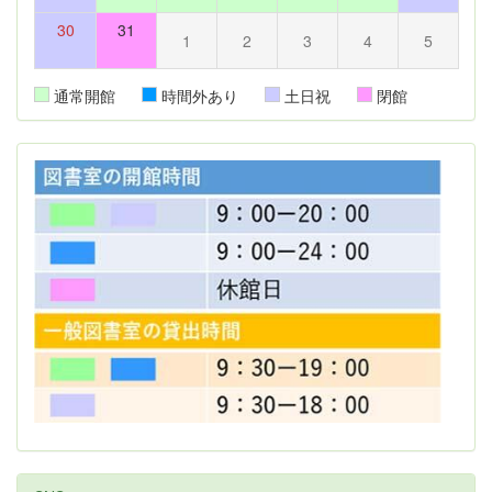
30
31
1
2
3
4
5
通常開館
時間外あり
土日祝
閉館