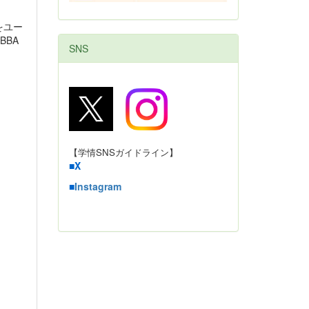
をユー
BA
SNS
【学情SNSガイドライン】
■
X
■
Instagram