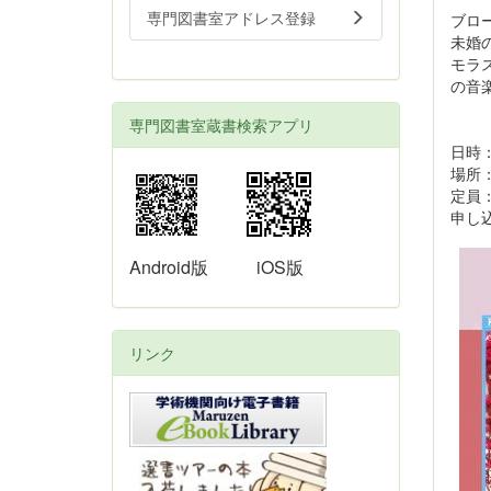
専門図書室アドレス登録
ブロ
未婚
モラ
の音
専門図書室蔵書検索アプリ
日時：
場所
定員：
申し
Android版
iOS版
リンク