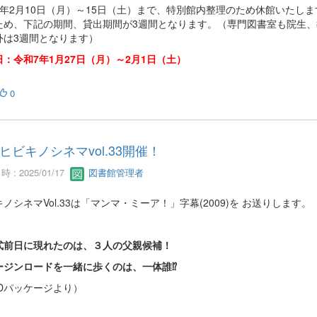
7年2月10日（月）～15日（土）まで、特別館内整理のため休館いたしま
ため、下記の期間、貸出期間が3週間となります。（専門図書室も院生、
外は3週間となります）
：令和7年1月27日（月）～2月1日（土）
0
ヒビキノシネマvol.33開催！
 : 2025/01/17
図書館管理者
ノシネマVol.33は「マンマ・ミーア！」字幕(2009)を お送りします。
式前日に現れたのは、３人の父親候補！
ージンロードを一緒に歩くのは、一体誰⁉
VDパッケージより）