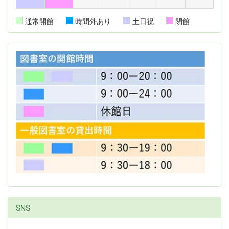
通常開館
時間外あり
土日祝
閉館
SNS