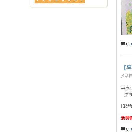
1
0
9
8
6
8
4
1
0
【専
投稿日時
平成
（実
旧開館
新開館
0