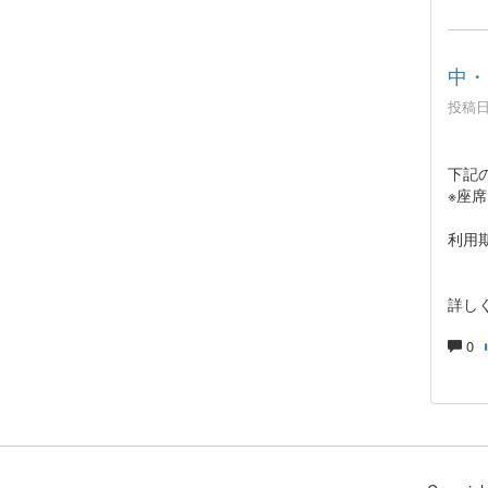
中・
投稿日時
下記
※座
利用期
※3
詳し
0