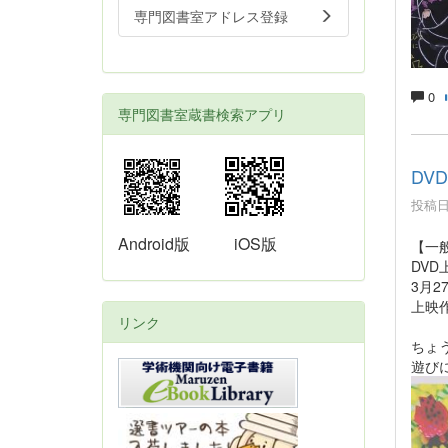
専門図書室アドレス登録
0
専門図書室蔵書検索アプリ
DV
投稿日時
Android版
iOS版
【一
DV
3月2
上映
リンク
ちょ
遊び