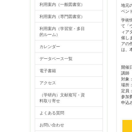
利用案内（一般図書室）
地元
ベン
利用案内（専門図書室）
学術
て「
利用案内（学習室・多目
ィア
的ルーム）
催し
アの
カレンダー
は、
データベース一覧
開催日
電子書籍
講師
対象
アクセス
場所
定員
（学研内）文献複写・資
参加
料取り寄せ
申込
よくある質問
延
お問い合わせ