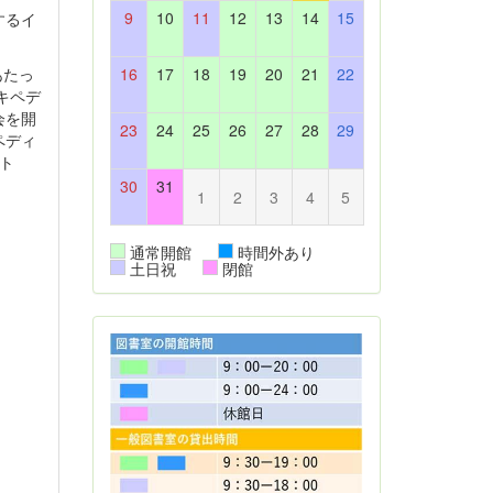
9
10
11
12
13
14
15
するイ
あたっ
16
17
18
19
20
21
22
キペデ
会を開
23
24
25
26
27
28
29
ペディ
ト
30
31
1
2
3
4
5
通常開館
時間外あり
土日祝
閉館