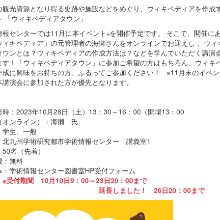
の観光資源となり得る史跡や施設などをめぐり、ウィキペディアを作成
ト 「ウィキペディアタウン」
情報センターでは11月に本イベント
を開催予定です。 そこで、開催に
※
ウィキペディア」の元管理者の海獺さんをオンラインでお迎えし 、ウィ
タウンとは？ウィキペディアの作成方法は？などを学んでいただく講演
ます！「ウィキペディアタウン」に参加ご希望の方はもちろん、ウィキ
作成に興味をお持ちの方、ふるってご参加ください！ ※11月末のイベン
本講演会に参加された方が優先となります。
時：2023年10月28日（土）13：30～16：00（開場13：00
（オンライン）：海獺 氏
：学生、一般
：北九州学術研究都市学術情報センター 講義室1
：50名（先着）
費：無料
み：学術情報センター図書室HP受付フォーム
※受付期間 10月10日9：00～
23日20：00まで
長しました！ 26日20：00まで