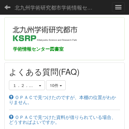
北九州学術研究都市学術情報センター
Toggl
学術情報センター図書室
よくある質問(FAQ)
１．２．本棚の探し方・借り方・予約の仕方
10件
ＯＰＡＣで見つけたのですが、本棚の位置がわか
りません。
ＯＰＡＣで見つけた資料が借りられている場合、
どうすればよいですか。