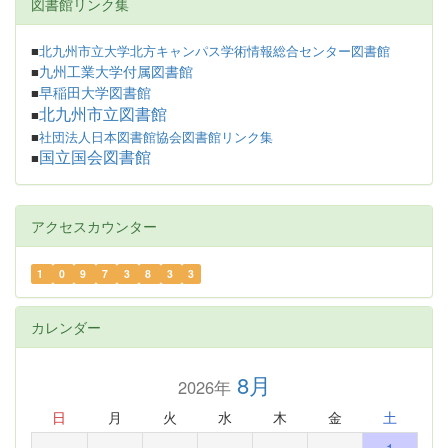
図書館リンク集
■
北九州市立大学北方キャンパス学術情報総合センター図書館
九州工業大学付属図書館
■
早稲田大学図書館
■
北九州市立図書館
■
■
社団法人日本図書館協会図書館リンク集
国立国会図書館
■
アクセスカウンター
1
0
9
7
3
8
3
3
カレンダー
8月
2026年
日
月
火
水
木
金
土