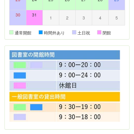
30
31
1
2
3
4
5
通常開館
時間外あり
土日祝
閉館