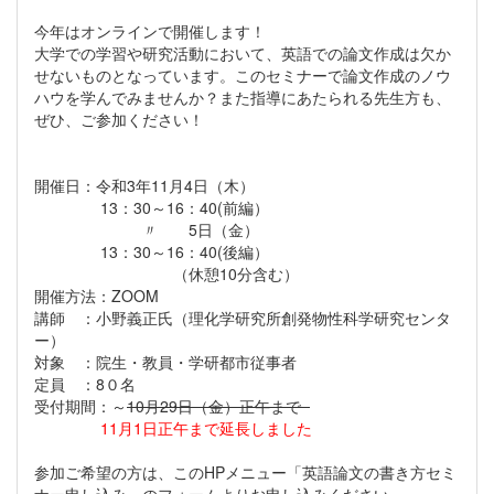
今年はオンラインで開催します！
大学での学習や研究活動において、英語での論文作成は欠か
せないものとなっています。このセミナーで論文作成のノウ
ハウを学んでみませんか？また指導にあたられる先生方も、
ぜひ、ご参加ください！
開催日：令和3年11月4日（木）
13：30～16：40(前編）
〃 5日（金）
13：30～16：40(後編）
（休憩10分含む）
開催方法：ZOOM
講師 ：小野義正氏（理化学研究所創発物性科学研究センタ
ー）
対象 ：院生・教員・学研都市従事者
定員 ：8０名
受付期間：～
10月29日（金）正午まで
11月1日正午まで延長しました
参加ご希望の方は、このHPメニュー「英語論文の書き方セミ
ナー申し込み」のフォームよりお申し込みください。