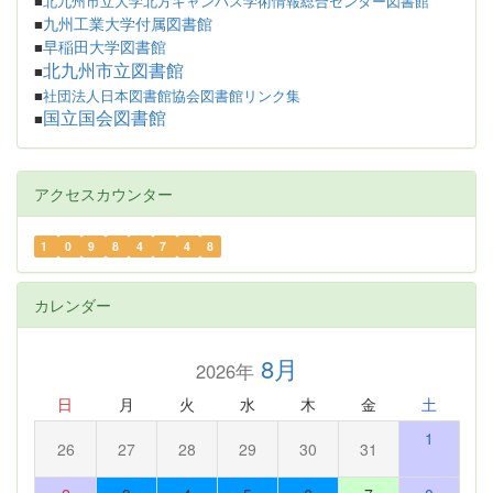
■
北九州市立大学北方キャンパス学術情報総合センター図書館
九州工業大学付属図書館
■
早稲田大学図書館
■
北九州市立図書館
■
■
社団法人日本図書館協会図書館リンク集
国立国会図書館
■
アクセスカウンター
1
0
9
8
4
7
4
8
カレンダー
8月
2026年
日
月
火
水
木
金
土
1
26
27
28
29
30
31