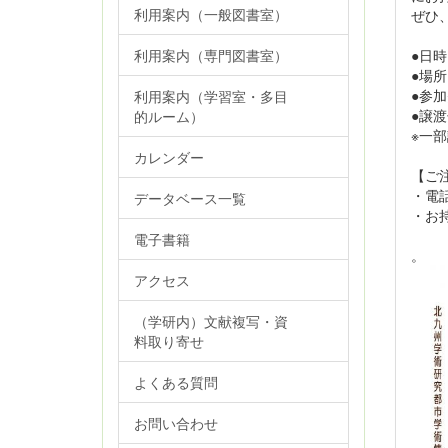
利用案内（一般図書室）
ぜひ
●日時
利用案内（専門図書室）
●場
●参
利用案内（学習室・多目
●譲
的ルーム）
※一
カレンダー
【ご
・電
データベース一覧
・お
電子書籍
。
アクセス
（学研内）文献複写・資
料取り寄せ
よくある質問
お問い合わせ