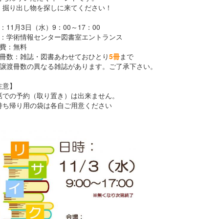
、掘り出し物を探しに来てください！
：11月3日（水）9：00～17：00
所：学術情報センター図書室エントランス
加費：無料
渡冊数：雑誌・図書あわせておひとり
5冊
まで
部譲渡冊数の異なる雑誌があります。ご了承下さい。
注意】
話での予約（取り置き）は出来ません。
持ち帰り用の袋は各自ご用意ください