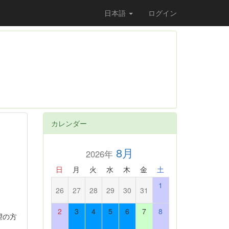
日本語
ログイン
カレンダー
8月
2026年
日
月
火
水
木
金
土
1
26
27
28
29
30
31
2
3
4
5
6
7
8
望の方