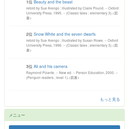
1位
Beauty and the beast
retold by Sue Arengo ; illustrated by Claire Pound. -- Oxford
University Press, 1995. -- (Classic tales ; elementary 3).<図
書>
2位
Snow White and the seven dwarfs
retold by Sue Arengo ; illustrated by Susan Rowe. -- Oxford
University Press, 1996. -- (Classic tales ; elementary 3).<図
書>
3位
Ali and his camera
Raymond Pizante. -- New ed. -- Person Education, 2000. --
(Penguin readers ; level 1).<図書>
もっと見る
メニュー