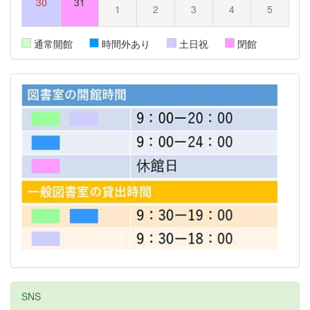
30
31
1
2
3
4
5
通常開館
時間外あり
土日祝
閉館
SNS