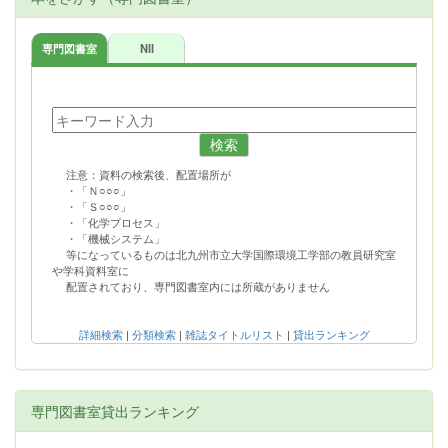
専門図書室
NII
検索
注意：資料の検索後、配置場所が
・「Ｎ○○○」
・「Ｓ○○○」
・「化学プロセス」
・「機械システム」
等になっているものは北九州市立大学国際環境工学部の教員研究室
や学科資料室に
配置されており、専門図書室内には所蔵がありません
詳細検索
|
分類検索
|
雑誌タイトルリスト
|
貸出ランキング
専門図書室貸出ランキング