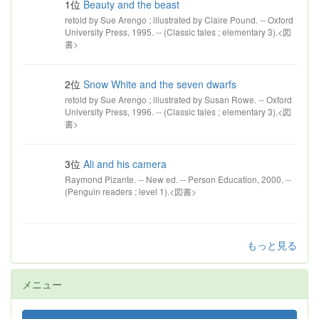
1位
Beauty and the beast
retold by Sue Arengo ; illustrated by Claire Pound. -- Oxford
University Press, 1995. -- (Classic tales ; elementary 3).<図
書>
2位
Snow White and the seven dwarfs
retold by Sue Arengo ; illustrated by Susan Rowe. -- Oxford
University Press, 1996. -- (Classic tales ; elementary 3).<図
書>
3位
Ali and his camera
Raymond Pizante. -- New ed. -- Person Education, 2000. --
(Penguin readers ; level 1).<図書>
もっと見る
メニュー