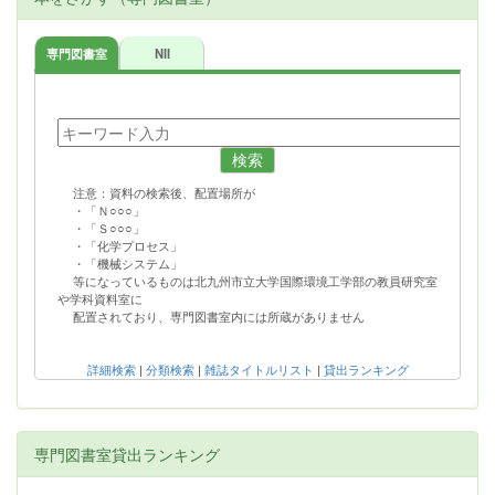
専門図書室
NII
検索
注意：資料の検索後、配置場所が
・「Ｎ○○○」
・「Ｓ○○○」
・「化学プロセス」
・「機械システム」
等になっているものは北九州市立大学国際環境工学部の教員研究室
や学科資料室に
配置されており、専門図書室内には所蔵がありません
詳細検索
|
分類検索
|
雑誌タイトルリスト
|
貸出ランキング
専門図書室貸出ランキング