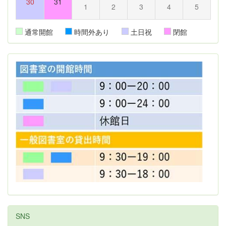
30
31
1
2
3
4
5
通常開館
時間外あり
土日祝
閉館
SNS