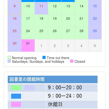
9
10
11
12
13
14
15
16
17
18
19
20
21
22
23
24
25
26
27
28
29
30
31
1
2
3
4
5
Normal opening
Time out there
Saturdays, Sundays, and holidays
Closed