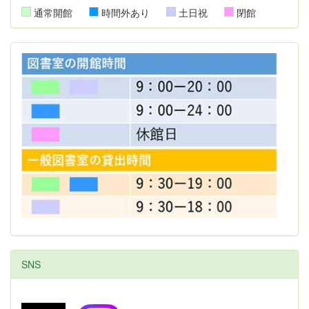
通常開館
時間外あり
土日祝
閉館
SNS