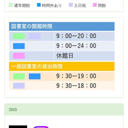
通常開館
時間外あり
土日祝
閉館
SNS