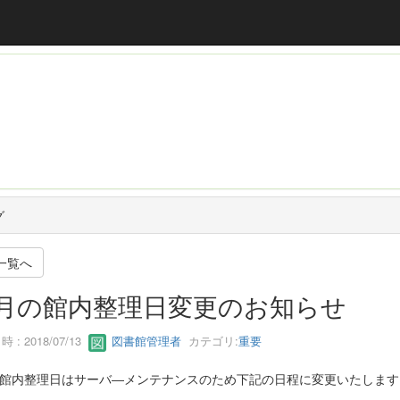
グ
一覧へ
月の館内整理日変更のお知らせ
 : 2018/07/13
図書館管理者
カテゴリ:
重要
の館内整理日はサーバ―メンテナンスのため下記の日程に変更いたします