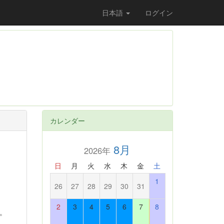
日本語
ログイン
カレンダー
8月
2026年
日
月
火
水
木
金
土
1
26
27
28
29
30
31
2
3
4
5
6
7
8
。