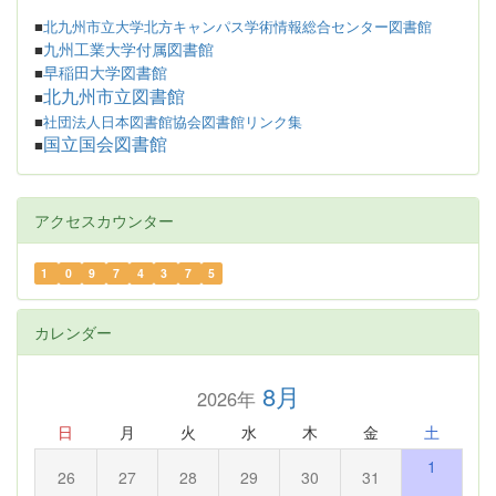
■
北九州市立大学北方キャンパス学術情報総合センター図書館
九州工業大学付属図書館
■
早稲田大学図書館
■
北九州市立図書館
■
■
社団法人日本図書館協会図書館リンク集
国立国会図書館
■
アクセスカウンター
1
0
9
7
4
3
7
5
カレンダー
8月
2026年
日
月
火
水
木
金
土
1
26
27
28
29
30
31