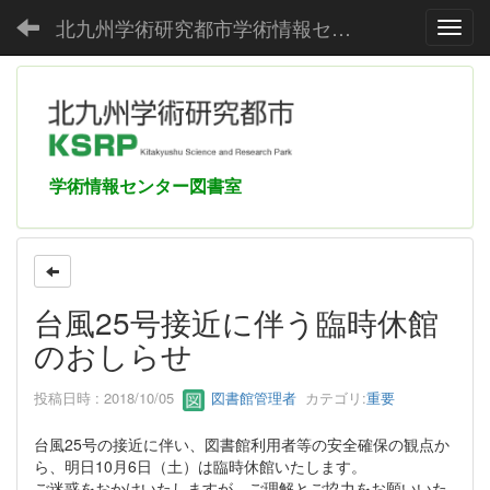
北九州学術研究都市学術情報センター
Toggl
学術情報センター図書室
台風25号接近に伴う臨時休館
のおしらせ
投稿日時 : 2018/10/05
図書館管理者
カテゴリ:
重要
台風25号の接近に伴い、図書館利用者等の安全確保の観点か
ら、明日10月6日（土）は臨時休館いたします。
ご迷惑をおかけいたしますが、ご理解とご協力をお願いいた