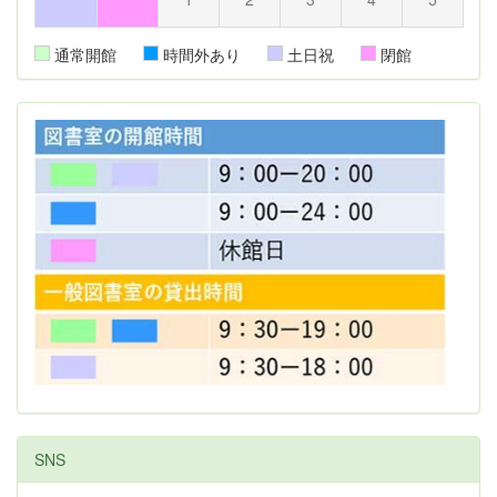
通常開館
時間外あり
土日祝
閉館
SNS