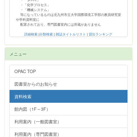
・「Ｓ○○○」
・「化学プロセス」
・「機械システム」
等になっているものは北九州市立大学国際環境工学部の教員研究室
や学科資料室に
配置されており、専門図書室内には所蔵がありません
詳細検索
|
分類検索
|
雑誌タイトルリスト
|
貸出ランキング
メニュー
OPAC TOP
図書室からのお知らせ
資料検索
館内図（1F～3F）
利用案内（一般図書室）
利用案内（専門図書室）