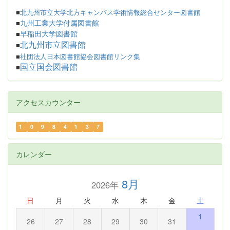
■
北九州市立大学北方キャンパス学術情報総合センター図書館
九州工業大学付属図書館
■
早稲田大学図書館
■
北九州市立図書館
■
■
社団法人日本図書館協会図書館リンク集
国立国会図書館
■
アクセスカウンター
1
0
9
8
4
1
3
7
カレンダー
8月
2026年
日
月
火
水
木
金
土
1
26
27
28
29
30
31