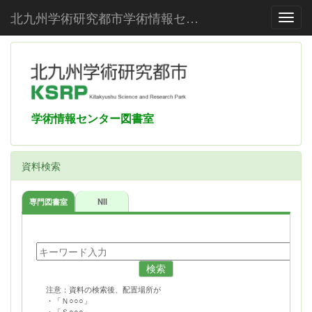
北九州学術研究都市学術情報センター
Toggl
学術情報センター図書室
資料検索
専門図書室
NII
検索
注意：資料の検索後、配置場所が
・「Ｎ○○○」