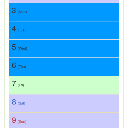
3
(Mon)
4
(Tue)
5
(Wed)
6
(Thu)
7
(Fri)
8
(Sat)
9
(Sun)