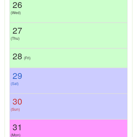
26
(Wed)
27
(Thu)
28
(Fri)
29
(Sat)
30
(Sun)
31
(Mon)