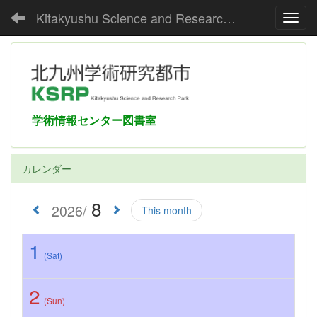
Kitakyushu Science and Research Park Media Center
Toggl
学術情報センター図書室
カレンダー
8
2026/
This month
1
(Sat)
2
(Sun)