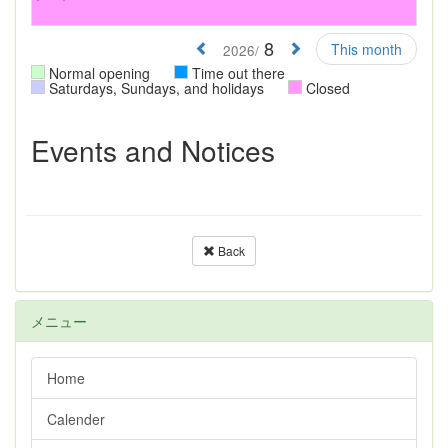
8
This month
2026/
Normal opening
Time out there
Saturdays, Sundays, and holidays
Closed
Events and Notices
Back
メニュー
Home
Calender