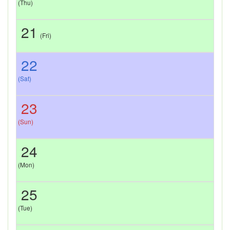
(Thu)
21
(Fri)
22
(Sat)
23
(Sun)
24
(Mon)
25
(Tue)