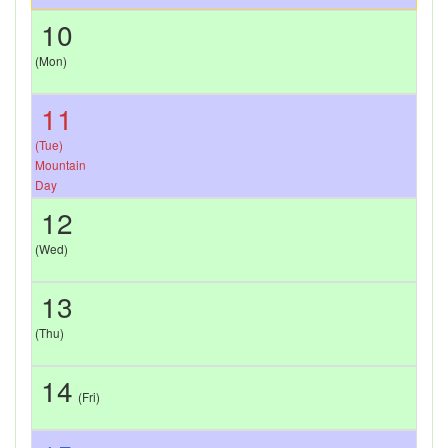
10
(Mon)
11
(Tue)
Mountain
Day
12
(Wed)
13
(Thu)
14
(Fri)