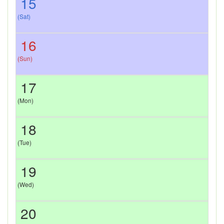
15
(Sat)
16
(Sun)
17
(Mon)
18
(Tue)
19
(Wed)
20