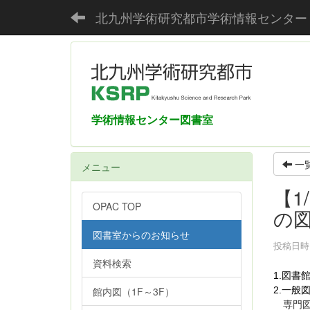
北九州学術研究都市学術情報センター
学術情報センター図書室
一
メニュー
【1
OPAC TOP
の
図書室からのお知らせ
投稿日時 :
資料検索
1.
図書
2.一般
館内図（1F～3F）
専門図