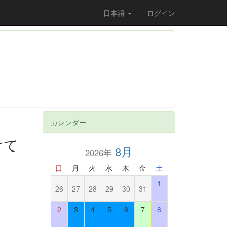
日本語
ログイン
カレンダー
けて
8月
2026年
日
月
火
水
木
金
土
1
26
27
28
29
30
31
2
3
4
5
6
7
8