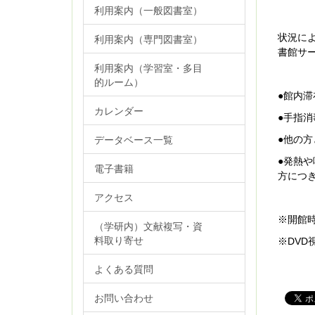
利用案内（一般図書室）
状況に
利用案内（専門図書室）
書館サ
利用案内（学習室・多目
的ルーム）
●館内
カレンダー
●手指
データベース一覧
●他の
●発熱
電子書籍
方につ
アクセス
※開館
（学研内）文献複写・資
料取り寄せ
※
DVD
よくある質問
お問い合わせ