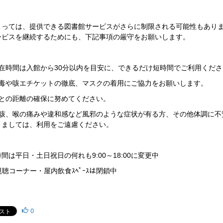
よっては、提供できる図書館サービスがさらに制限される可能性もあり
ービスを継続するためにも、下記事項の厳守をお願いします。
滞在時間は入館から
30
分以内を目安に、できるだけ短時間でご利用くださ
消毒や咳エチケットの徹底、マスクの着用にご協力をお願いします。
方との距離の確保に努めてください。
や咳、喉の痛みや違和感など風邪のような症状が有る方、その他体調に不
きましては、利用をご遠慮ください。
時間は平日・土日祝日の何れも
9:00
～
18:00
に変更中
視聴コーナー・屋内飲食ｽﾍﾟｰｽは閉鎖中
0