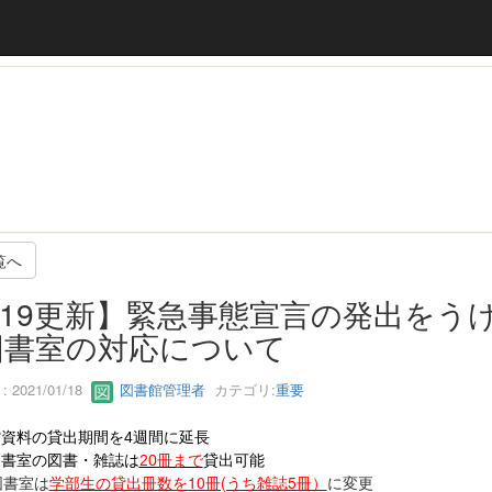
覧へ
/19更新】緊急事態宣言の発出をう
図書室の対応について
 2021/01/18
図書館管理者
カテゴリ:
重要
館資料の貸出期間を
4
週間に延長
図書室の
図書・雑誌は
20
冊まで
貸出可能
書室は
学部生の貸出冊数を10冊(うち雑誌5冊）
に変更