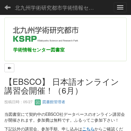
北九州学術研究都市学術情報センター
Toggl
学術情報センター図書室
【EBSCO】 日本語オンライン
講習会開催！（6月）
投稿日時 : 05/27
図書館管理者
当図書室にて契約中のEBSCO社データベースのオンライン講習会
が開催されます。参加費は無料です。ふるってご参加下さい！
下記以外の講習会、参加手順、申し込みは
こちら
からご確認くだ