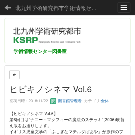
北九州学術研究都市学術情報センター
Toggl
学術情報センター図書室
ヒビキノシネマ Vol.6
投稿日時 : 2018/11/22
図書館管理者
カテゴリ:
全体
【ヒビキノシネマ Vol.6】
第6回目は"ナニー・マクフィーの魔法のステッキ"(2006)吹替
え版をお送りします。
イギリス児童文学の「ふしぎなマチルダばあや」が原作のフ