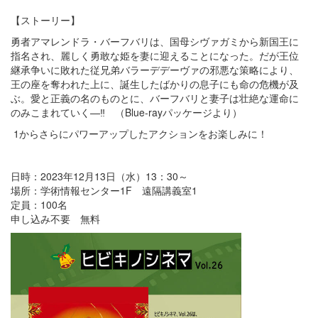
【ストーリー】
勇者アマレンドラ・バーフバリは、国母シヴァガミから新国王に
指名され、麗しく勇敢な姫を妻に迎えることになった。だが王位
継承争いに敗れた従兄弟バラーデデーヴァの邪悪な策略により、
王の座を奪われた上に、誕生したばかりの息子にも命の危機が及
ぶ。愛と正義の名のものとに、バーフバリと妻子は壮絶な運命に
のみこまれていく—‼ （Blue-rayパッケージより）
1からさらにパワーアップしたアクションをお楽しみに！
日時：2023年12月13日（水）13：30～
場所：学術情報センター1F 遠隔講義室1
定員：100名
申し込み不要 無料