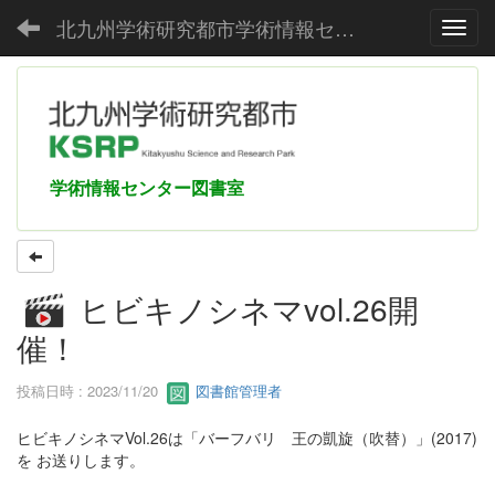
北九州学術研究都市学術情報センター
Toggl
学術情報センター図書室
ヒビキノシネマvol.26開
催！
投稿日時 : 2023/11/20
図書館管理者
ヒビキノシネマVol.26は「バーフバリ 王の凱旋（吹替）」(2017)
を お送りします。