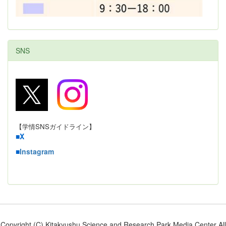
SNS
【学情SNSガイドライン】
■
X
■
Instagram
Copyright (C) Kitakyushu Science and Research Park Media Center All