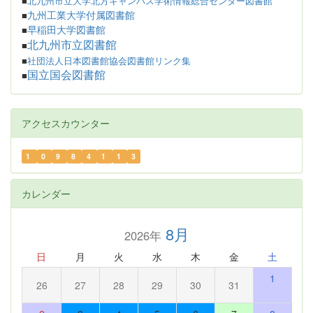
■
北九州市立大学北方キャンパス学術情報総合センター図書館
九州工業大学付属図書館
■
早稲田大学図書館
■
北九州市立図書館
■
■
社団法人日本図書館協会図書館リンク集
国立国会図書館
■
アクセスカウンター
1
0
9
8
4
1
1
3
カレンダー
8月
2026年
日
月
火
水
木
金
土
1
26
27
28
29
30
31