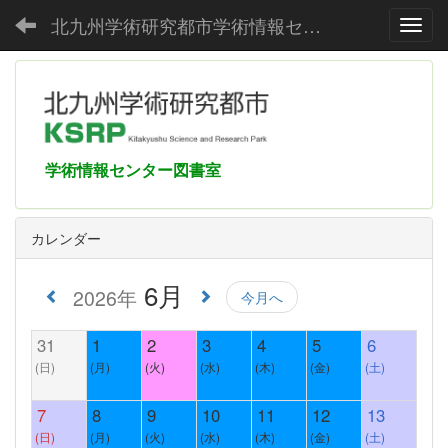
北九州学術研究都市学術情報センター
Toggl
学術情報センター図書室
カレンダー
6月
2026年
今月へ
31
1
2
3
4
5
6
(日)
(月)
(火)
(水)
(木)
(金)
(土)
7
8
9
10
11
12
13
(日)
(月)
(火)
(水)
(木)
(金)
(土)