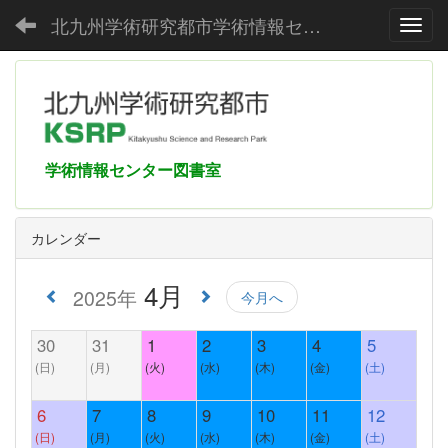
北九州学術研究都市学術情報センター
Toggl
学術情報センター図書室
カレンダー
4月
2025年
今月へ
30
31
1
2
3
4
5
(日)
(月)
(火)
(水)
(木)
(金)
(土)
6
7
8
9
10
11
12
(日)
(月)
(火)
(水)
(木)
(金)
(土)